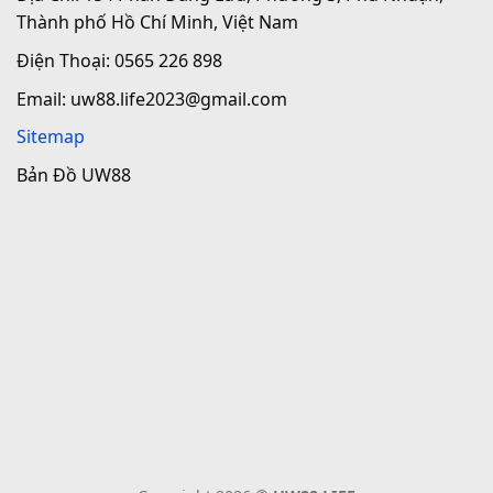
Thành phố Hồ Chí Minh, Việt Nam
Điện Thoại: 0565 226 898
Email:
uw88.life2023@gmail.com
Sitemap
Bản Đồ UW88