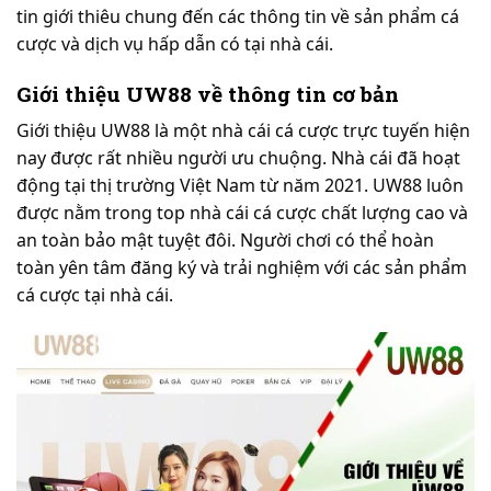
tin giới thiêu chung đến các thông tin về sản phẩm cá
cược và dịch vụ hấp dẫn có tại nhà cái.
Giới thiệu UW88 về thông tin cơ bản
Giới thiệu UW88 là một nhà cái cá cược trực tuyến hiện
nay được rất nhiều người ưu chuộng. Nhà cái đã hoạt
động tại thị trường Việt Nam từ năm 2021. UW88 luôn
được nằm trong top nhà cái cá cược chất lượng cao và
an toàn bảo mật tuyệt đôi. Người chơi có thể hoàn
toàn yên tâm đăng ký và trải nghiệm với các sản phẩm
cá cược tại nhà cái.