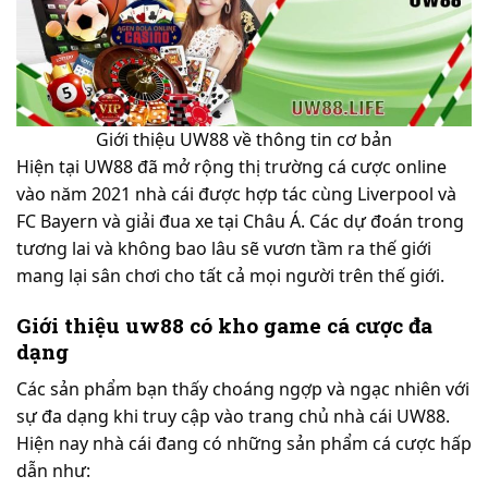
Giới thiệu UW88 về thông tin cơ bản
Hiện tại UW88 đã mở rộng thị trường cá cược online
vào năm 2021 nhà cái được hợp tác cùng Liverpool và
FC Bayern và giải đua xe tại Châu Á. Các dự đoán trong
tương lai và không bao lâu sẽ vươn tầm ra thế giới
mang lại sân chơi cho tất cả mọi người trên thế giới.
Giới thiệu uw88 có kho game cá cược đa
dạng
Các sản phẩm bạn thấy choáng ngợp và ngạc nhiên với
sự đa dạng khi truy cập vào trang chủ nhà cái UW88.
Hiện nay nhà cái đang có những sản phẩm cá cược hấp
dẫn như: