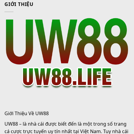
GIỚI THIỆU
Giới Thiệu Về UW88
UW88 – là nhà cái được biết đến là một trong số trang
cá cược trực tuyến uy tín nhất tại Việt Nam. Tuy nhà cái