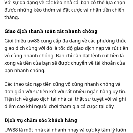
Với sự đa dạng về các kèo nhà cái bạn có thể lựa chọn
được những kèo thơm và đặt cược và nhận tiền chiến
thắng.
Giao dịch thanh toán rất nhanh chóng
Giơi thiệu uw88 cung cấp đa dạng về các phương thức
giao dịch cùng với đó là tốc độ giao dịch nạp và rút tiền
vô cùng nhanh chóng. Bạn chỉ cần đặt lệnh rút tiền là
xong và tiền của bạn sẽ được chuyển về tài khoản của
bạn nhanh chóng.
Các thao tác nạp tiền cũng vô cùng nhanh chóng và
đơn giản với sự liên kết với rất nhiều ngân hàng uy tín.
Tiện ích về giao dịch tại nhà cái thật sự tuyệt vời và ghi
điểm cao khi người chơi tham gia cá cược tại đây.
Dịch vụ chăm sóc khách hàng
UW88 là một nhà cái nhanh nhạy và cực kỳ tâm lý luôn