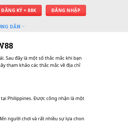
ĐĂNG KÝ + 88K
ĐẰNG NHẬP
NG DẪN
W88
ái. Sau đây là một số thắc mắc khi bạn
hãy tham khảo các thắc mắc về địa chỉ
tại Philippines. Được công nhận là một
đến người chơi và rất nhiều sự lựa chon