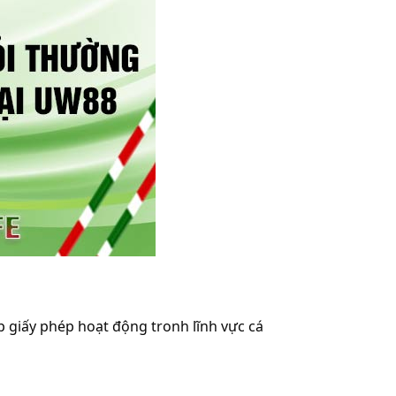
ấp giấy phép hoạt động tronh lĩnh vực cá