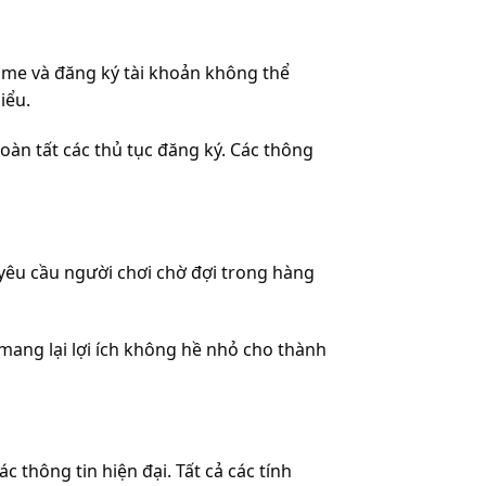
game và đăng ký tài khoản không thể
iểu.
oàn tất các thủ tục đăng ký. Các thông
 yêu cầu người chơi chờ đợi trong hàng
mang lại lợi ích không hề nhỏ cho thành
 thông tin hiện đại. Tất cả các tính