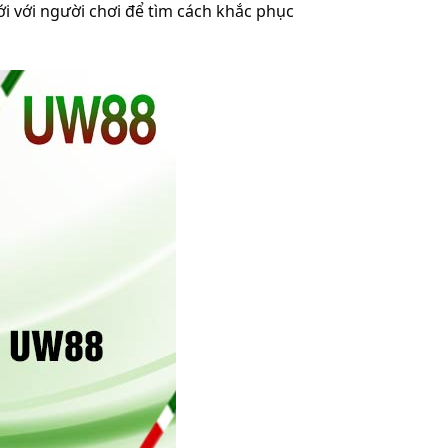
ới với người chơi để tìm cách khắc phục