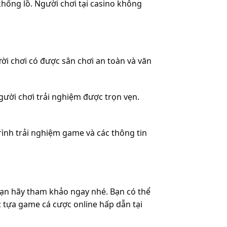
hổng lồ. Người chơi tại casino không
ười chơi có được sân chơi an toàn và văn
gười chơi trải nghiệm được trọn vẹn.
rình trải nghiệm game và các thông tin
 bạn hãy tham khảo ngay nhé. Bạn có thể
c tựa game cá cược online hấp dẫn tại