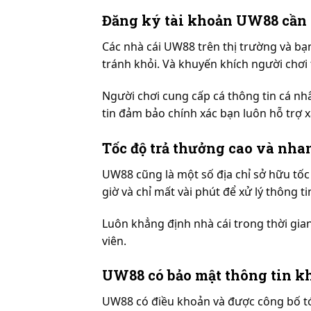
Đăng ký tài khoản UW88 cần
Các nhà cái UW88 trên thị trường và bạ
tránh khỏi. Và khuyến khích người chơi 
Người chơi cung cấp cá thông tin cá nh
tin đảm bảo chính xác bạn luôn hỗ trợ 
Tốc độ trả thưởng cao và nh
UW88 cũng là một số địa chỉ sở hữu tốc
giờ và chỉ mất vài phút để xử lý thông ti
Luôn khẳng định nhà cái trong thời gia
viên.
UW88 có bảo mật thông tin k
UW88 có điều khoản và được công bố tới 