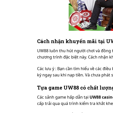
Cách nhận khuyến mãi tại U
UW88 luôn thu hút người chơi và đồng th
chương trình đặc biệt này. Cách nhận k
Các lưu ý : Bạn cần tìm hiểu về các điề
ký ngay sau khi nạp tiền. Và chưa phát 
Tựa game UW88 có chất lượn
Các sảnh game hấp dẫn tại
UW88 casi
cấp trải qua quá trình kiểm tra khắt khe