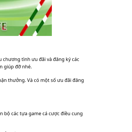
ều chương tình ưu đãi và đăng ký các
n giúp đỡ nhé.
 nhận thưởng. Và có một số ưu đãi đăng
oàn bộ các tựa game cá cược điều cung