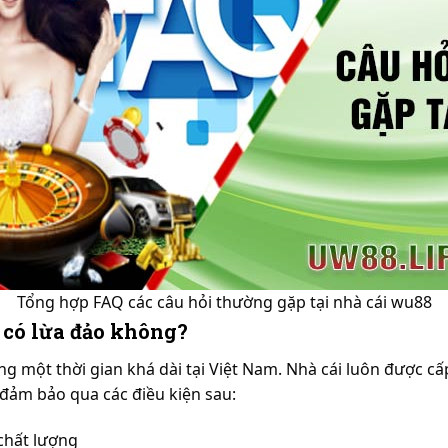
Tổng hợp FAQ các câu hỏi thường gặp tại nhà cái wu88
 có lừa đảo không?
ộng một thời gian khá dài tại Việt Nam. Nhà cái luôn được c
 đảm bảo qua các điều kiện sau:
chất lượng