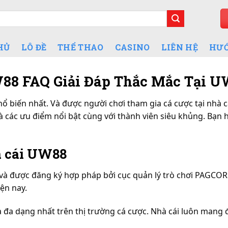
HỦ
LÔ ĐỀ
THỂ THAO
CASINO
LIÊN HỆ
HƯỚ
88 FAQ Giải Đáp Thắc Mắc Tại U
hổ biến nhất. Và được người chơi tham gia cá cược tại nhà c
Và các ưu điểm nổi bật cùng với thành viên siêu khủng. Bạn 
hà cái UW88
và được đăng ký hợp pháp bởi cục quản lý trò chơi PAGCOR 
iện nay.
 và đa dạng nhất trên thị trường cá cược. Nhà cái luôn mang 