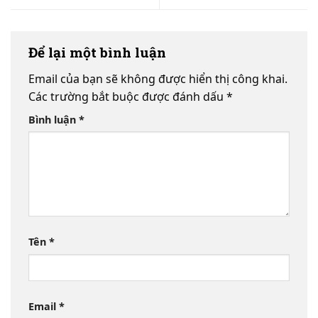
Để lại một bình luận
Email của bạn sẽ không được hiển thị công khai.
Các trường bắt buộc được đánh dấu
*
Bình luận
*
Tên
*
Email
*