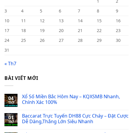
1
2
3
4
5
6
7
8
9
10
11
12
13
14
15
16
17
18
19
20
21
22
23
24
25
26
27
28
29
30
31
« Th7
BÀI VIẾT MỚI
Xổ Số Miền Bắc Hôm Nay – KQXSMB Nhanh,
04
Chính Xác 100%
Th7
Baccarat Trực Tuyến DH88 Cực Cháy – Đặt Cược
01
Dễ Dàng,Thắng Lớn Siêu Nhanh
Th7