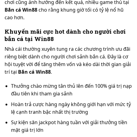
chơi cũng ảnh hưởng đến kết quả, nhiều game thủ tại
Bắn cá Win88
cho rằng khung giờ tối có tỷ lệ nổ hũ
cao hơn.
Khuyến mãi cực hot dành cho người chơi
bắn cá tại Win88
Nhà cái thường xuyên tung ra các chương trình ưu đãi
riêng biệt dành cho người chơi sảnh bắn cá. Đây là cơ
hội tuyệt vời để tăng thêm vốn và kéo dài thời gian giải
trí tại
Bắn cá Win88
.
Thưởng chào mừng tân thủ lên đến 100% giá trị nạp
đầu tiên khi tham gia sảnh
Hoàn trả cược hàng ngày không giới hạn với mức tỷ
lệ cạnh tranh bậc nhất thị trường
Sự kiện săn jackpot hàng tuần với giải thưởng tiền
mặt giá trị lớn