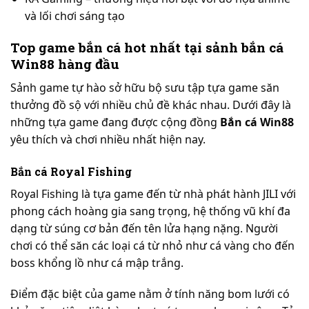
và lối chơi sáng tạo
Top game bắn cá hot nhất tại sảnh bắn cá
Win88 hàng đầu
Sảnh game tự hào sở hữu bộ sưu tập tựa game săn
thưởng đồ sộ với nhiều chủ đề khác nhau. Dưới đây là
những tựa game đang được cộng đồng
Bắn cá Win88
yêu thích và chơi nhiều nhất hiện nay.
Bắn cá Royal Fishing
Royal Fishing là tựa game đến từ nhà phát hành JILI với
phong cách hoàng gia sang trọng, hệ thống vũ khí đa
dạng từ súng cơ bản đến tên lửa hạng nặng. Người
chơi có thể săn các loại cá từ nhỏ như cá vàng cho đến
boss khổng lồ như cá mập trắng.
Điểm đặc biệt của game nằm ở tính năng bom lưới có