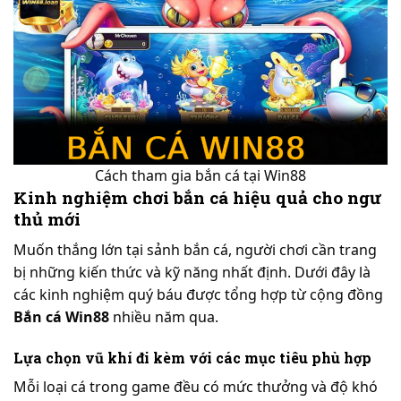
Cách tham gia bắn cá tại Win88
Kinh nghiệm chơi bắn cá hiệu quả cho ngư
thủ mới
Muốn thắng lớn tại sảnh bắn cá, người chơi cần trang
bị những kiến thức và kỹ năng nhất định. Dưới đây là
các kinh nghiệm quý báu được tổng hợp từ cộng đồng
Bắn cá Win88
nhiều năm qua.
Lựa chọn vũ khí đi kèm với các mục tiêu phù hợp
Mỗi loại cá trong game đều có mức thưởng và độ khó