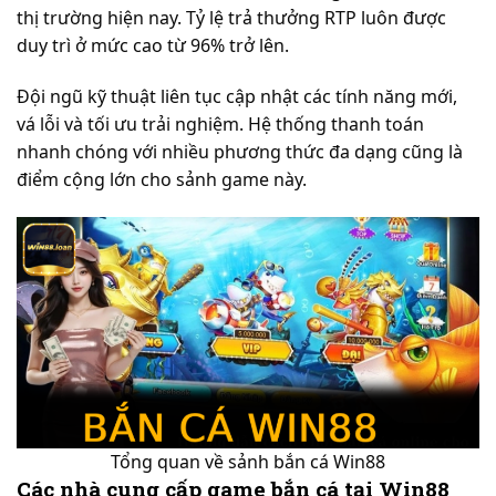
thị trường hiện nay. Tỷ lệ trả thưởng RTP luôn được
duy trì ở mức cao từ 96% trở lên.
Đội ngũ kỹ thuật liên tục cập nhật các tính năng mới,
vá lỗi và tối ưu trải nghiệm. Hệ thống thanh toán
nhanh chóng với nhiều phương thức đa dạng cũng là
điểm cộng lớn cho sảnh game này.
Tổng quan về sảnh bắn cá Win88
Các nhà cung cấp game bắn cá tại Win88